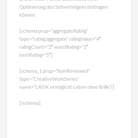
Optimierung des Sehvermögens beitragen
können.
[schema prop=“aggregateRating“
type=“rating.aggregate“ ratingValue=“4″
ratingCount=“2″ worstRating=“1″
bestRating=“5″]
[schema_1 prop=“itemReviewed“
type=“CreativeWorkSeries“
name=“LASIK ermöglicht Leben ohne Brille“/]
[/schema]